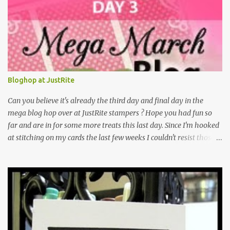
Bloghop at JustRite
Can you believe it's already the third day and final day in the
mega blog hop over at JustRite stampers ? Hope you had fun so
far and are in for some more treats this last day. Since I'm hooked
at stitching on my cards the last few weeks I couldn't resist those
lovely new stamps over at JustRite and they were generously
provided by kellie. Thank's!!!!!!! Although I'm still not the colouring
type I had some real great time playing with them. They can be
used for different occasions as I will show you. En dan is nu al de
derde dag van de mega maart blog hop bij Justrite stampers
aangebroken onvoorstelbaar. Hoop dat jullie tot nu toe genoten
hebben en zin hebben in nog meer inspiratie op deze laatste dag.