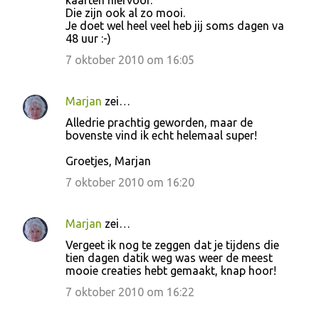
kaarten hiervoor.
a
Die zijn ook al zo mooi.
c
Je doet wel heel veel heb jij soms dagen va
48 uur :-)
t
7 oktober 2010 om 16:05
i
e
s
Marjan
zei…
Alledrie prachtig geworden, maar de
bovenste vind ik echt helemaal super!
Groetjes, Marjan
7 oktober 2010 om 16:20
Marjan
zei…
Vergeet ik nog te zeggen dat je tijdens die
tien dagen datik weg was weer de meest
mooie creaties hebt gemaakt, knap hoor!
7 oktober 2010 om 16:22