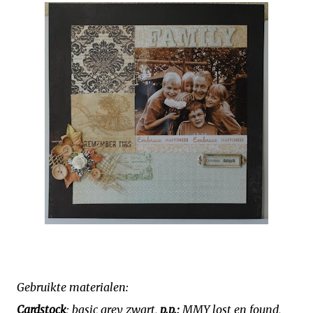
Gebruikte materialen:
Cardstock
; basic grey zwart,
p.p.;
MMY lost en found,